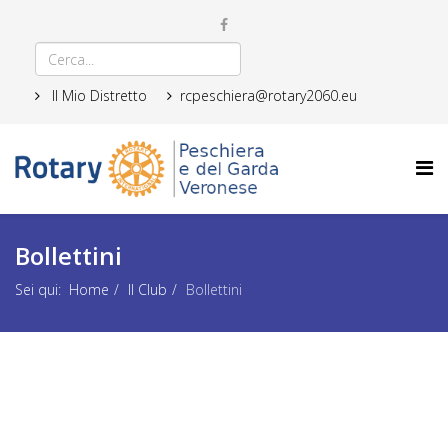
Il Mio Distretto
rcpeschiera@rotary2060.eu
Bollettini
Sei qui:
Home
Il Club
Bollettini